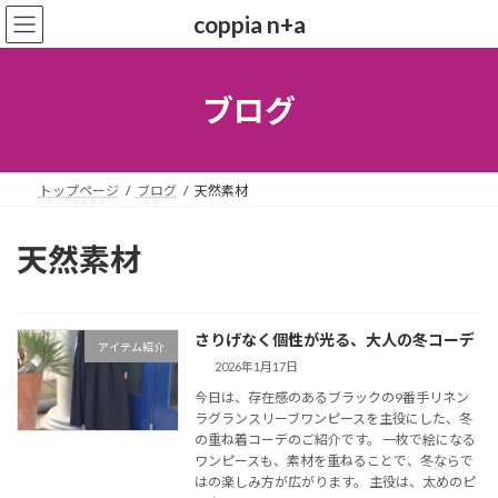
コ
ナ
coppia n+a
ン
ビ
テ
ゲ
ン
ー
ツ
シ
ブログ
へ
ョ
ス
ン
キ
に
ッ
移
トップページ
ブログ
天然素材
プ
動
天然素材
さりげなく個性が光る、大人の冬コーデ
アイテム紹介
2026年1月17日
今日は、存在感のあるブラックの9番手リネン
ラグランスリーブワンピースを主役にした、冬
の重ね着コーデのご紹介です。 一枚で絵になる
ワンピースも、素材を重ねることで、冬ならで
はの楽しみ方が広がります。 主役は、太めのピ