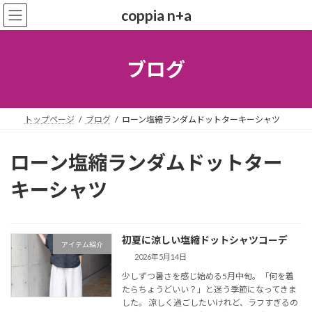
コ
ナ
coppia n+a
ン
ビ
テ
ゲ
ン
ー
ツ
シ
ブログ
へ
ョ
ス
ン
キ
に
ッ
移
トップページ
ブログ
ローン塩縮ランダムドットターキーシャツ
プ
動
ローン塩縮ランダムドットター
キーシャツ
初夏に涼しい塩縮ドットシャツコーデ
アイテム紹介
2026年5月14日
少しずつ暑さを感じ始める5月中旬。「何を着
たらちょうどいい？」と迷う季節になってきま
した。 涼しく過ごしたいけれど、ラフすぎるの