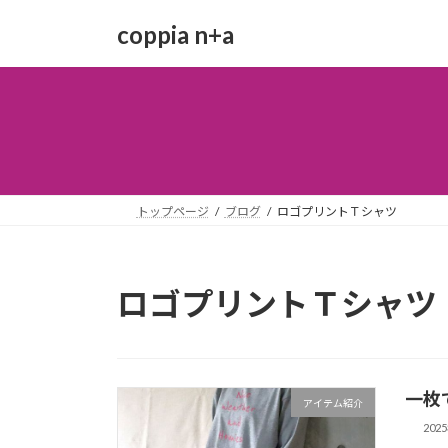
コ
ナ
coppia n+a
ン
ビ
テ
ゲ
ン
ー
ツ
シ
へ
ョ
ス
ン
キ
に
ッ
移
トップページ
ブログ
ロゴプリントＴシャツ
プ
動
ロゴプリントＴシャツ
一枚
アイテム紹介
202