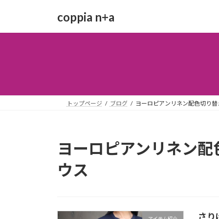
コ
ナ
coppia n+a
ン
ビ
テ
ゲ
ン
ー
ツ
シ
へ
ョ
ス
ン
キ
に
ッ
移
トップページ
ブログ
ヨーロピアンリネン配色切り替
プ
動
ヨーロピアンリネン配
ウス
さり
アイテム紹介