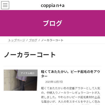
コ
ナ
coppia n+a
ン
ビ
テ
ゲ
ン
ー
ツ
シ
ブログ
へ
ョ
ス
ン
キ
に
ッ
移
トップページ
ブログ
ノーカラーコート
プ
動
ノーカラーコート
軽くてあたたかい。ピーチ起毛の冬アウ
アイテム紹介
ター
2025年12月7日
軽くてあたたかい冬の定番アウターとして人気
の、中綿入りノーカラーレギュラーコートが入
荷しました。やわらかいピーチ起毛素材の上品
な風合いが、大人の冬スタイルをやさしく包み