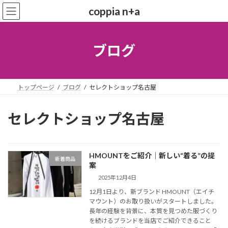
コ
ナ
coppia n+a
ン
ビ
テ
ゲ
ン
ー
ツ
シ
ブログ
へ
ョ
ス
ン
キ
に
ッ
移
トップページ
ブログ
セレクトショップ名古屋
プ
動
セレクトショップ名古屋
HMOUNTをご紹介｜新しい“着る”の提
新着商品
案
2025年12月4日
12月1日より、新ブランド HMOUNT（エイチ
マウント）のお取り扱いがスタートしました。
長年の経験を背景に、本質を見つめた服づくり
を続けるブランドを当店でご紹介できること