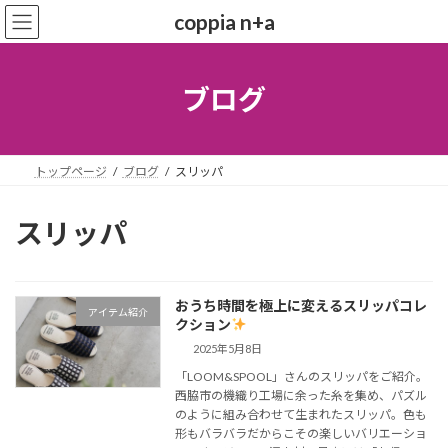
コ
ナ
coppia n+a
ン
ビ
テ
ゲ
ン
ー
ツ
シ
ブログ
へ
ョ
ス
ン
キ
に
ッ
移
トップページ
ブログ
スリッパ
プ
動
スリッパ
おうち時間を極上に変えるスリッパコレ
アイテム紹介
クション
2025年5月8日
「LOOM&SPOOL」さんのスリッパをご紹介。
西脇市の機織り工場に余った糸を集め、パズル
のように組み合わせて生まれたスリッパ。色も
形もバラバラだからこその楽しいバリエーショ