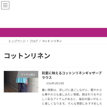
コ
ナ
coppia n+a
ン
ビ
テ
ゲ
ン
ー
ツ
シ
ブログ
へ
ョ
ス
ン
キ
に
ッ
移
トップページ
ブログ
コットンリネン
プ
動
コットンリネン
初夏に映えるコットンリネンギャザーブ
アイテム紹介
ラウス
2026年6月20日
暑い季節は、涼しげに過ごしながら、軽やかさ
も華やかさも楽しみたい季節。顔まわりをやさ
しく彩るアイテムがあると、毎日の装いがもっ
と楽しくなります。 そんな季節におすすめした