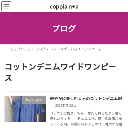
コ
ナ
coppia n+a
ン
ビ
テ
ゲ
ン
ー
ツ
シ
ブログ
へ
ョ
ス
ン
キ
に
ッ
移
トップページ
ブログ
コットンデニムワイドワンピース
プ
動
コットンデニムワイドワンピー
ス
軽やかに楽しむ大人のコットンデニム服
アイテム紹介
2026年5月28日
「デニムは好き。でも、重たく見えたり、暑く
感じたりする…」 そんなふうに感じる季節が増
えてくる頃。 今回ご紹介するのは、軽やかな着