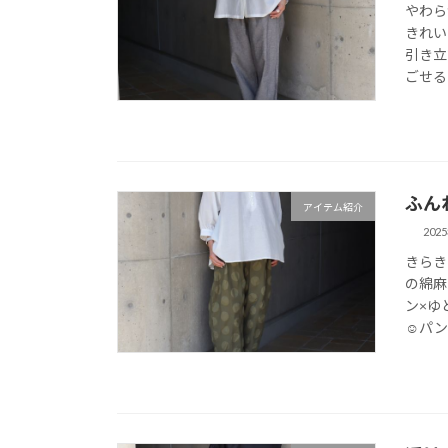
やわら
きれい
引き立
ごせる
ふん
アイテム紹介
202
きらき
の綿麻
ン×ゆ
☺パン