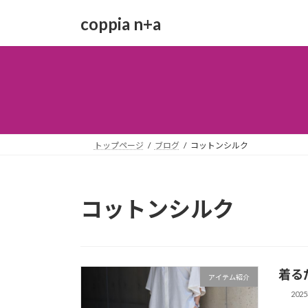
コ
ナ
coppia n+a
ン
ビ
テ
ゲ
ン
ー
ツ
シ
へ
ョ
ス
ン
キ
に
ッ
移
トップページ
ブログ
コットンシルク
プ
動
コットンシルク
着る
アイテム紹介
202