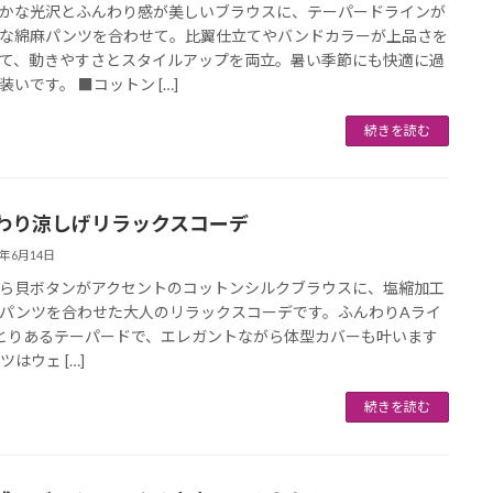
かな光沢とふんわり感が美しいブラウスに、テーパードラインが
な綿麻パンツを合わせて。比翼仕立てやバンドカラーが上品さを
て、動きやすさとスタイルアップを両立。暑い季節にも快適に過
装いです。 ■コットン […]
続きを読む
わり涼しげリラックスコーデ
5年6月14日
ら貝ボタンがアクセントのコットンシルクブラウスに、塩縮加工
パンツを合わせた大人のリラックスコーデです。ふんわりAライ
とりあるテーパードで、エレガントながら体型カバーも叶います
ツはウェ […]
続きを読む