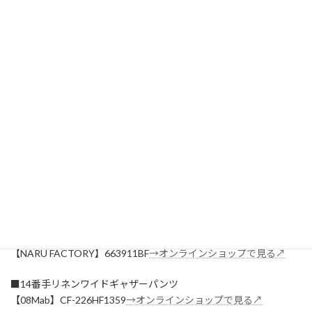
スカートにもワイドパンツ
にも合わせやすく、
自然とバランス良く整う一枚です。
季節の花を、
さりげなく装いに取り入れられる花暦プリントミナミシャツ。
大人らしく、やさしく季節感を楽しみたい方におすすめです。
商品ページはこちら▼
■Miltata様コラボ花暦(はなごよみ)プリントミナミシャツ
【NARU FACTORY】663005
→オンラインショップで見る↗
■ブロードチェック柄ギャザースカート
【NARU FACTORY】663911BF
→オンラインショップで見る↗
■14番手リネンワイドギャザーパンツ
【08Mab】CF-226HF1359
→オンラインショップで見る↗