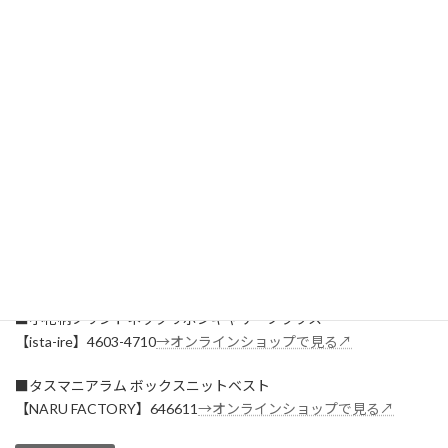
身長：160㎝
セットアップと重ね着で、年始のシーンに寄り添う大人のリラック
スコーデです。
商品ページはこちら▼
■太畝コーデュロイバルーンジャケット
【ista-ire】3602-4600
→オンラインショップで見る↗
■太畝コーデュロイルーフポケットパンツ
【ista-ire】7602-4610
→オンラインショップで見る↗
■小花柄プリントネックリボンギャザーブラウス
【ista-ire】4603-4710
→オンラインショップで見る↗
■タスマニアラム ボックスニットベスト
【NARU FACTORY】646611
→オンラインショップで見る↗