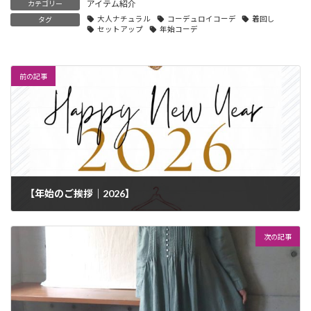
アイテム紹介
カテゴリー
大人ナチュラル
コーデュロイコーデ
着回し
タグ
セットアップ
年始コーデ
前の記事
【年始のご挨拶｜2026】
2026年1月1日
次の記事