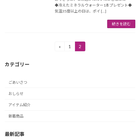
◆冷えたミネラルウォーター1本プレゼント◆
気温35度以上の日は、ポイ […]
続きを読む
投
«
1
2
固
固
定
定
稿
ペ
ペ
カテゴリー
ー
ー
の
ジ
ジ
ペ
ごあいさつ
ー
おしらせ
ジ
アイテム紹介
送
新着商品
り
最新記事