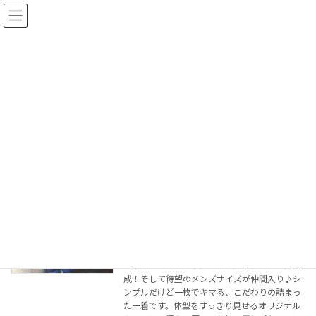
コ
ナ
coppia n+a
ン
ビ
テ
ゲ
ン
ー
ツ
シ
ブログ
へ
ョ
ス
ン
キ
に
ッ
移
トップページ
ブログ
2025年8月
プ
動
2025年8月
待望のオリジナルＴシャツ、できまし
アイテム紹介
た！
2025年8月4日
コッピアーナのオリジナルＴシャツがついに完
成！そして待望のメンズサイズが仲間入り♪シ
ンプルだけど一枚でキマる、こだわりの詰まっ
た一着です。体型をすっきり見せるオリジナル