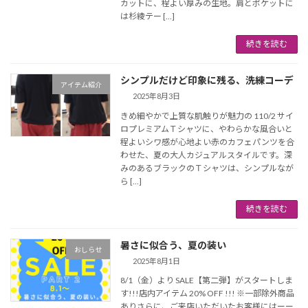
カットに、程よい厚みの生地。肩とポケットに
は杉綾テー […]
続きを読む
シンプルだけど印象に残る、洗練コーデ
アイテム紹介
2025年8月3日
きめ細やかで上質な肌触りが魅力の 110/2 サイ
ロプレミアムＴシャツに、やわらかな風合いと
程よいシワ感が心地よい赤のカフェパンツを合
わせた、夏の大人カジュアルスタイルです。深
みのあるブラックのＴシャツは、シンプルなが
ら […]
続きを読む
暑さに似合う、夏の装い
おしらせ
2025年8月1日
8/1（金）より SALE【第二弾】がスタートしま
す!!!店内アイテム 20% OFF !!! ※一部除外商品
ありさらに、ご来店いただいたお客様にはーー