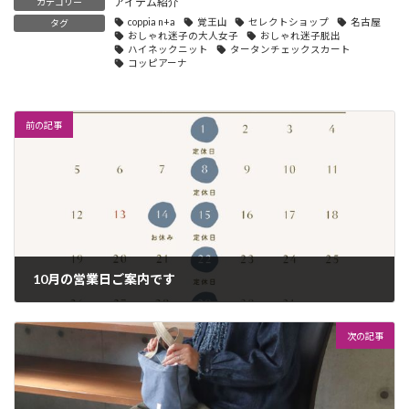
アイテム紹介
カテゴリー
coppia n+a
覚王山
セレクトショップ
名古屋
タグ
おしゃれ迷子の大人女子
おしゃれ迷子脱出
ハイネックニット
タータンチェックスカート
コッピアーナ
前の記事
10月の営業日ご案内です
2025年9月30日
次の記事