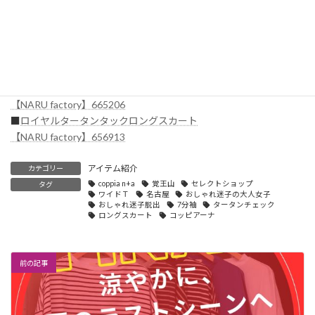
■
サイロプレミアムワイドＴ7分袖
【NARU factory】665206
■
ロイヤルタータンタックロングスカート
【NARU factory】656913
アイテム紹介
カテゴリー
coppia n+a
覚王山
セレクトショップ
タグ
ワイドＴ
名古屋
おしゃれ迷子の大人女子
おしゃれ迷子脱出
7分袖
タータンチェック
ロングスカート
コッピアーナ
前の記事