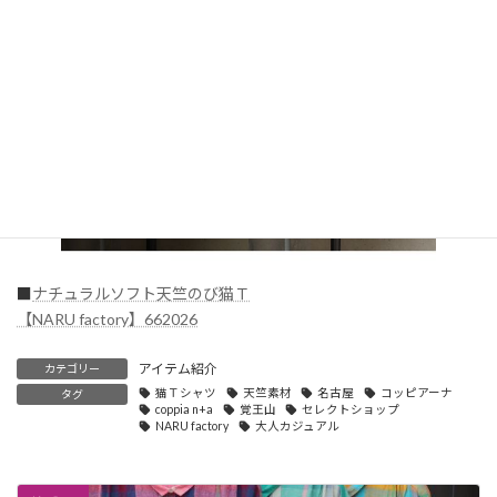
■
ナチュラルソフト天竺のび猫Ｔ
【NARU factory】662026
アイテム紹介
カテゴリー
猫Ｔシャツ
天竺素材
名古屋
コッピアーナ
タグ
coppia n+a
覚王山
セレクトショップ
NARU factory
大人カジュアル